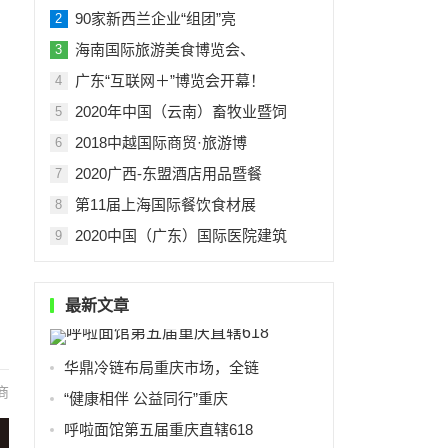
90家新西兰企业“组团”亮
2
海南国际旅游美食博览会、
3
广东“互联网＋”博览会开幕！
4
2020年中国（云南）畜牧业暨饲
5
2018中越国际商贸·旅游博
6
2020广西-东盟酒店用品暨餐
7
第11届上海国际餐饮食材展
8
2020中国（广东）国际医院建筑
9
最新文章
华鼎冷链布局重庆市场，全链
商
“健康相伴 公益同行”重庆
呼啦面馆第五届重庆直辖618