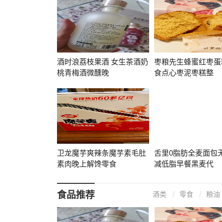
酒时浪荔枝果酒 女生茶酒奶
枣粮先生蜂蜜红枣蛋
桃青梅酒微醺晚
食点心枣泥枣糕整
卫龙魔芋爽辣条魔芋素毛肚
舌里0脂肪全麦面包
素肉晚上解馋零食
减低脂早餐黑麦代
食品推荐
酒类
零食
粮油