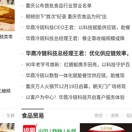
履
重庆公布首批食品行业禁业名单
频频创下“首次”纪录 重庆农食品为何“出
华鼎冷链科技CEO王君：以科技赋能供应链，助餐
糕类零
华鼎冷链科技总经理王君：餐企靠收缩规模或降
华鼎冷链科技总经理王君：优化供应链效率，
才能
90年老字号焕新：红蜻蜓携手田亮，以科技守护百
华鼎冷链以数智一体化赋能餐饮供应链，助推现
重庆万人火锅节12月19日启幕，朝天门广场将现
无糖精
以客户为中心！华鼎冷链科技开启客户服务体验
食品贸易
生鲜
供应
求购
招