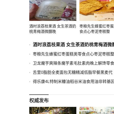
酒时浪荔枝果酒 女生茶酒奶
枣粮先生蜂蜜红枣蛋
桃青梅酒微醺晚
食点心枣泥枣糕整
酒时浪荔枝果酒 女生茶酒奶桃青梅酒微
枣粮先生蜂蜜红枣蛋糕类零食点心枣泥枣糕
卫龙魔芋爽辣条魔芋素毛肚素肉晚上解馋零
舌里0脂肪全麦面包无糖精减低脂早餐黑麦代
得乐康4L特制米糠油稻谷米油食用油非转基
权威发布