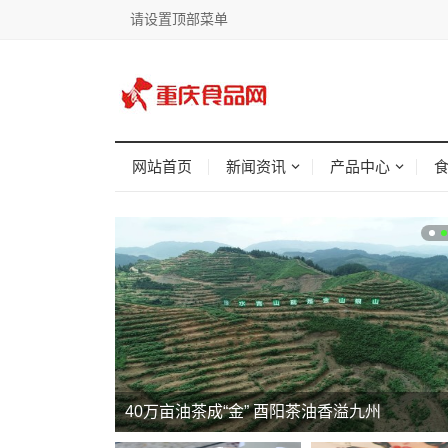
请设置顶部菜单
网站首页
新闻资讯
产品中心
华鼎冷链科技CEO王君：以科技赋能供应链
40万亩油茶成“金” 酉阳茶油香溢九州
饮品牌跨过生存“斩杀