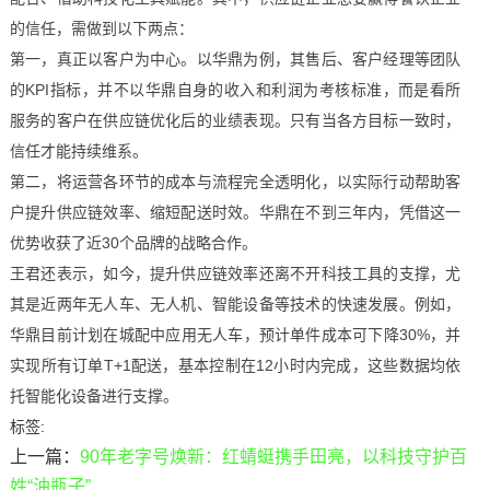
的信任，需做到以下两点：
第一，真正以客户为中心。以华鼎为例，其售后、客户经理等团队
的KPI指标，并不以华鼎自身的收入和利润为考核标准，而是看所
服务的客户在供应链优化后的业绩表现。只有当各方目标一致时，
信任才能持续维系。
第二，将运营各环节的成本与流程完全透明化，以实际行动帮助客
户提升供应链效率、缩短配送时效。华鼎在不到三年内，凭借这一
优势收获了近30个品牌的战略合作。
王君还表示，如今，提升供应链效率还离不开科技工具的支撑，尤
其是近两年无人车、无人机、智能设备等技术的快速发展。例如，
华鼎目前计划在城配中应用无人车，预计单件成本可下降30%，并
实现所有订单T+1配送，基本控制在12小时内完成，这些数据均依
托智能化设备进行支撑。
标签:
上一篇：
90年老字号焕新：红蜻蜓携手田亮，以科技守护百
姓“油瓶子”