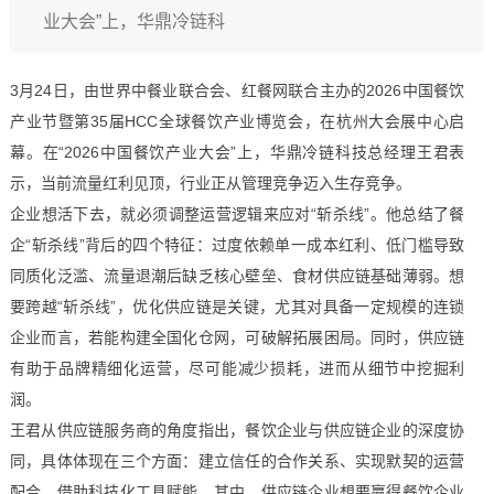
业大会”上，华鼎冷链科
3月24日，由世界中餐业联合会、红餐网联合主办的2026中国餐饮
产业节暨第35届HCC全球餐饮产业博览会，在杭州大会展中心启
幕。在“2026中国餐饮产业大会”上，华鼎冷链科技总经理王君表
示，当前流量红利见顶，行业正从管理竞争迈入生存竞争。
企业想活下去，就必须调整运营逻辑来应对“斩杀线”。他总结了餐
企“斩杀线”背后的四个特征：过度依赖单一成本红利、低门槛导致
同质化泛滥、流量退潮后缺乏核心壁垒、食材供应链基础薄弱。想
要跨越“斩杀线”，优化供应链是关键，尤其对具备一定规模的连锁
企业而言，若能构建全国化仓网，可破解拓展困局。同时，供应链
有助于品牌精细化运营，尽可能减少损耗，进而从细节中挖掘利
润。
王君从供应链服务商的角度指出，餐饮企业与供应链企业的深度协
同，具体体现在三个方面：建立信任的合作关系、实现默契的运营
配合、借助科技化工具赋能。其中，供应链企业想要赢得餐饮企业