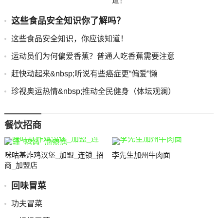
道！
这些食品安全知识你了解吗？
这些食品安全知识，你应该知道！
运动员们为何偏爱香蕉？普通人吃香蕉需要注意
赶快动起来&nbsp;听说有些癌症更“偏爱”懒
珍视奥运热情&nbsp;推动全民健身（体坛观澜）
餐饮招商
咪咕基炸鸡汉堡_加盟_连锁_招
李先生加州牛肉面
商_加盟店
回味冒菜
功夫冒菜