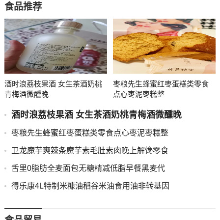
食品推荐
酒时浪荔枝果酒 女生茶酒奶桃
枣粮先生蜂蜜红枣蛋糕类零食
青梅酒微醺晚
点心枣泥枣糕整
酒时浪荔枝果酒 女生茶酒奶桃青梅酒微醺晚
枣粮先生蜂蜜红枣蛋糕类零食点心枣泥枣糕整
卫龙魔芋爽辣条魔芋素毛肚素肉晚上解馋零食
舌里0脂肪全麦面包无糖精减低脂早餐黑麦代
得乐康4L特制米糠油稻谷米油食用油非转基因