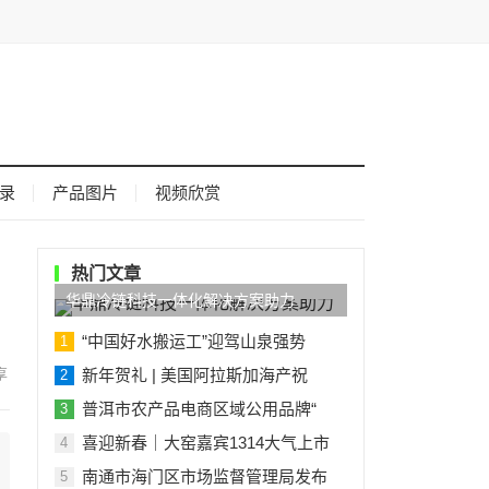
录
产品图片
视频欣赏
热门文章
华鼎冷链科技一体化解决方案助力
“中国好水搬运工”迎驾山泉强势
1
新年贺礼 | 美国阿拉斯加海产祝
2
普洱市农产品电商区域公用品牌“
3
喜迎新春｜大窑嘉宾1314大气上市
4
南通市海门区市场监督管理局发布
5