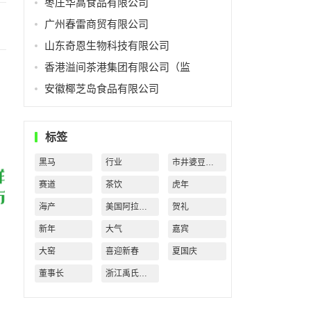
枣庄华高食品有限公司
广州春雷商贸有限公司
山东奇恩生物科技有限公司
香港溢间茶港集团有限公司（监
安徽椰芝岛食品有限公司
标签
黑马
行业
市井婆豆沙牛乳
赛道
茶饮
虎年
海产
美国阿拉斯加
贺礼
新年
大气
嘉宾
大窑
喜迎新春
夏国庆
董事长
浙江禹氏水业有限公司