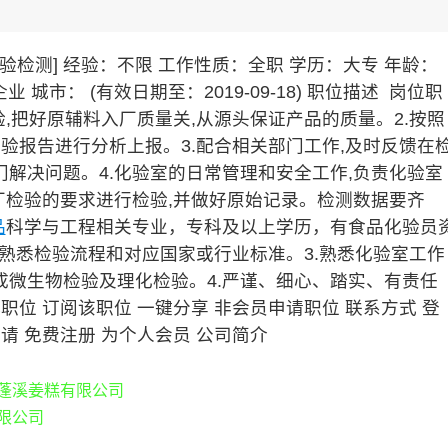
检验检测]
经验：不限 工作性质：全职 学历：大专
年龄：
品企业
城市： (有效日期至：2019-09-18)
职位描述 岗位职
,把好原辅料入厂质量关,从源头保证产品的质量。2.按照
检验报告进行分析上报。3.配合相关部门工作,及时反馈在
解决问题。4.化验室的日常管理和安全工作,负责化验室
厂检验的要求进行检验,并做好原始记录。检测数据要齐
品
科学与工程相关专业，专科及以上学历，有食品化验员
，熟悉检验流程和对应国家或行业标准。3.熟悉化验室工作
微生物检验及理化检验。4.严谨、细心、踏实、有责任
职位 订阅该职位 一键分享 非会员申请职位
联系方式
登
请 免费注册 为个人会员
公司简介
蓬溪姜糕有限公司
限公司