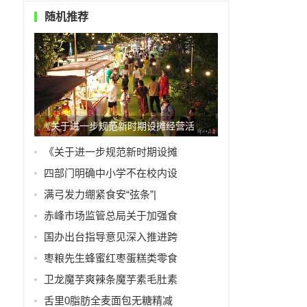
随机推荐
《关于进一步规范新时期设摊经营活
《关于进一步规范新时期设摊
四部门明确中小学不在校内设
满弓发力绷紧食安“弦条”|
赤峰市场监管总局关于加强食
国办出台指导意见深入推进跨
枣粮先生蜂蜜红枣蛋糕类零食
卫龙魔芋爽辣条魔芋素毛肚素
舌里0脂肪全麦面包无糖精减