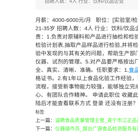
招聘人数：4人 行业：饮料/饮品企业
月薪：4000-6000元/月 职位：[实验室/
21-35岁 招聘人数：4人 行业：饮料/饮
责：1.负责对原辅料和产品进行抽检和检验
检验计划表,抽取产品样品进行检验,并将
验中发现的与其有关的问题，帮助生产部门
仪器、试剂的管理。5.对产品要严格按出
全、真实、清晰、准确。任职要求：1.
食
格证书。2.有1年以上食品化验工作经验
流程，接受新事物能力较强，能够独立完成
心、有团队合作精神。 申请此职位 收藏此
陆后才能查看联系方式 登录 还没有注册？
标签:
上一篇：
诚聘食品质量管理主管_遂宁市江正品
下一篇：
仪器操作员_烟台广源食品检测服务有