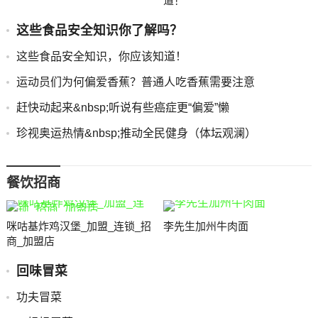
道！
这些食品安全知识你了解吗？
这些食品安全知识，你应该知道！
运动员们为何偏爱香蕉？普通人吃香蕉需要注意
赶快动起来&nbsp;听说有些癌症更“偏爱”懒
珍视奥运热情&nbsp;推动全民健身（体坛观澜）
餐饮招商
咪咕基炸鸡汉堡_加盟_连锁_招
李先生加州牛肉面
商_加盟店
回味冒菜
功夫冒菜