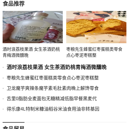
食品推荐
酒时浪荔枝果酒 女生茶酒奶桃
枣粮先生蜂蜜红枣蛋糕类零食
青梅酒微醺晚
点心枣泥枣糕整
酒时浪荔枝果酒 女生茶酒奶桃青梅酒微醺晚
枣粮先生蜂蜜红枣蛋糕类零食点心枣泥枣糕整
卫龙魔芋爽辣条魔芋素毛肚素肉晚上解馋零食
舌里0脂肪全麦面包无糖精减低脂早餐黑麦代
得乐康4L特制米糠油稻谷米油食用油非转基因