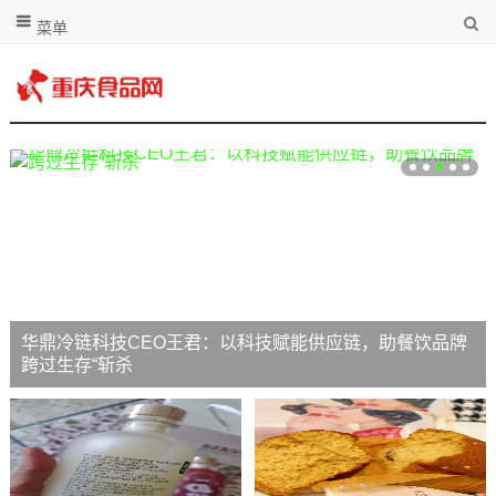
菜单
华鼎冷链科技CEO王君：以科技赋能供应链，助餐饮品牌
跨过生存“斩杀