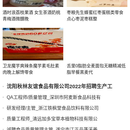
酒时浪荔枝果酒 女生茶酒奶桃
枣粮先生蜂蜜红枣蛋糕类零食
青梅酒微醺晚
点心枣泥枣糕整
卫龙魔芋爽辣条魔芋素毛肚素
舌里0脂肪全麦面包无糖精减低
肉晚上解馋零食
脂早餐黑麦代
沈阳秋林友谊食品有限公司2022年招聘生产工
QA工程师/质量管理_深圳市阿麦斯食品科技有
研发经理/主管_浙江铁枫堂食品饮料有限公司
质量工程师_清远加多宝草本植物科技有限公
诚聘食品质量管理主管_遂宁市江正品蓬溪姜