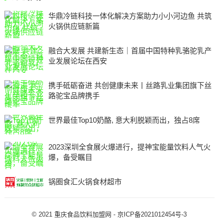
华鼎冷链科技一体化解决方案助力小小河边鱼 共筑
火锅供应链新篇
融合大发展 共建新生态｜首届中国特种乳骆驼乳产
业发展论坛在西安
携手砥砺奋进 共创健康未来丨丝路乳业集团旗下丝
路驼宝品牌携手
世界最佳Top10奶酪, 意大利脱颖而出，独占8席
2023深圳全食展火爆进行，提神宝能量饮料人气火
爆，备受瞩目
锅圈食汇火锅食材超市
© 2021
重庆食品饮料加盟网
-
京ICP备2021012454号-3