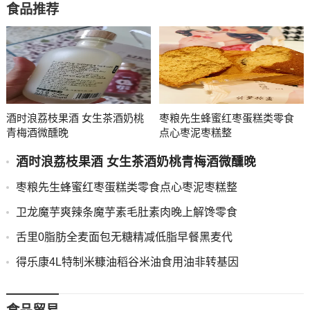
食品推荐
酒时浪荔枝果酒 女生茶酒奶桃
枣粮先生蜂蜜红枣蛋糕类零食
青梅酒微醺晚
点心枣泥枣糕整
酒时浪荔枝果酒 女生茶酒奶桃青梅酒微醺晚
枣粮先生蜂蜜红枣蛋糕类零食点心枣泥枣糕整
卫龙魔芋爽辣条魔芋素毛肚素肉晚上解馋零食
舌里0脂肪全麦面包无糖精减低脂早餐黑麦代
得乐康4L特制米糠油稻谷米油食用油非转基因