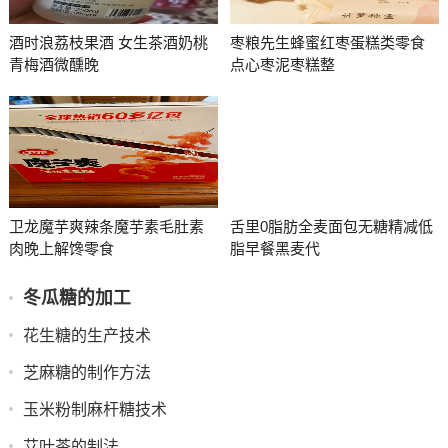
酒时浪荔枝果酒 女生茶酒奶桃
枣粮先生蜂蜜红枣蛋糕类零食
青梅酒微醺晚
点心枣泥枣糕整
卫龙魔芋爽辣条魔芋素毛肚素
舌里0脂肪全麦面包无糖精减低
肉晚上解馋零食
脂早餐黑麦代
冬瓜糖的加工
花生糖的生产技术
芝麻糖的制作方法
玉米粉制麻杆糖技术
艾叶茶的制法