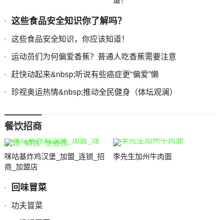
道！
这些食品安全知识你了解吗？
这些食品安全知识，你应该知道！
运动员们为何偏爱香蕉？普通人吃香蕉需要注意
赶快动起来&nbsp;听说有些癌症更“偏爱”懒
珍视奥运热情&nbsp;推动全民健身（体坛观澜）
餐饮招商
咪咕基炸鸡汉堡_加盟_连锁_招
李先生加州牛肉面
商_加盟店
回味冒菜
功夫冒菜