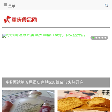
菜单
呼啦面馆第五届重庆直辖618豌杂节火热开启