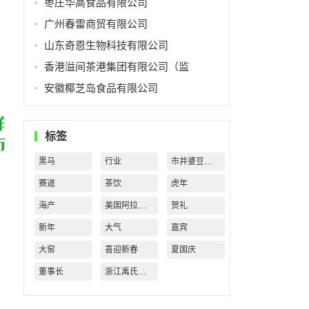
枣庄华高食品有限公司
广州春雷商贸有限公司
山东奇恩生物科技有限公司
香港溢间茶港集团有限公司（监
安徽椰芝岛食品有限公司
标签
黑马
行业
市井婆豆沙牛乳
赛道
茶饮
虎年
海产
美国阿拉斯加
贺礼
新年
大气
嘉宾
大窑
喜迎新春
夏国庆
董事长
浙江禹氏水业有限公司