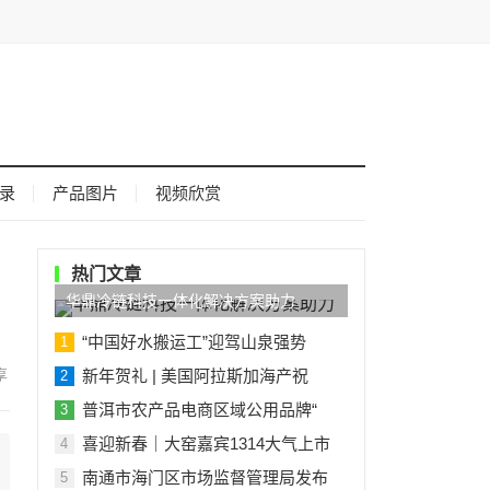
录
产品图片
视频欣赏
热门文章
华鼎冷链科技一体化解决方案助力
“中国好水搬运工”迎驾山泉强势
1
新年贺礼 | 美国阿拉斯加海产祝
2
普洱市农产品电商区域公用品牌“
3
喜迎新春｜大窑嘉宾1314大气上市
4
南通市海门区市场监督管理局发布
5