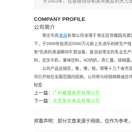
于2003年，在各级领导和各界朋友的大力支持
COMPANY PROFILE
公司简介
枣庄华高
食品
有限公司坐落于枣庄冠世榴园风景区
下，于2008年投资近5000万元新上先进乐利砖生
有*先进的高温瞬间牛君设备，是目前枣庄的乳业生
料，花生牛奶，果味饮料，AD钙奶，杏仁露，核桃露
公司产品远销苏，鲁，豫，皖，鄂等十几个省市
司已开始在全国范围内招商。公司将与经销商精诚合
标签:
上一篇：
广州春雷商贸有限公司
下一篇：
北京圣伦食品有限公司
郑重声明：部分文章来源于网络，仅作为参考