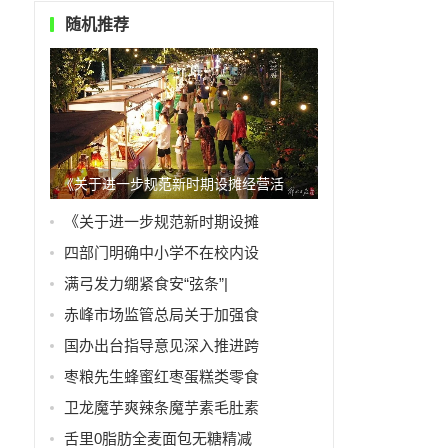
随机推荐
《关于进一步规范新时期设摊经营活
《关于进一步规范新时期设摊
四部门明确中小学不在校内设
满弓发力绷紧食安“弦条”|
赤峰市场监管总局关于加强食
国办出台指导意见深入推进跨
枣粮先生蜂蜜红枣蛋糕类零食
卫龙魔芋爽辣条魔芋素毛肚素
舌里0脂肪全麦面包无糖精减