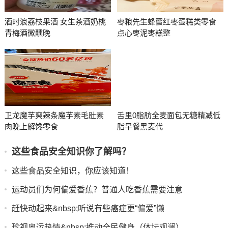
酒时浪荔枝果酒 女生茶酒奶桃
枣粮先生蜂蜜红枣蛋糕类零食
青梅酒微醺晚
点心枣泥枣糕整
卫龙魔芋爽辣条魔芋素毛肚素
舌里0脂肪全麦面包无糖精减低
肉晚上解馋零食
脂早餐黑麦代
这些食品安全知识你了解吗？
这些食品安全知识，你应该知道！
运动员们为何偏爱香蕉？普通人吃香蕉需要注意
赶快动起来&nbsp;听说有些癌症更“偏爱”懒
珍视奥运热情&nbsp;推动全民健身（体坛观澜）