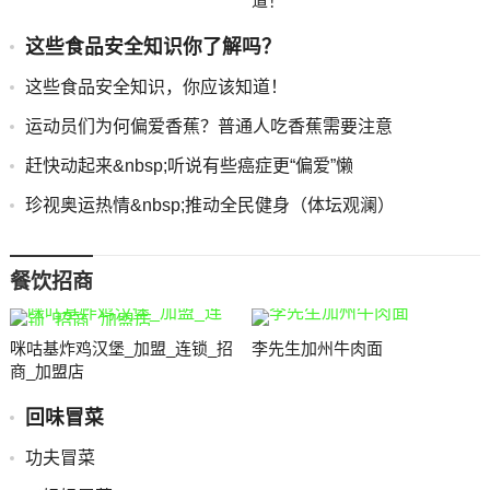
道！
这些食品安全知识你了解吗？
这些食品安全知识，你应该知道！
运动员们为何偏爱香蕉？普通人吃香蕉需要注意
赶快动起来&nbsp;听说有些癌症更“偏爱”懒
珍视奥运热情&nbsp;推动全民健身（体坛观澜）
餐饮招商
咪咕基炸鸡汉堡_加盟_连锁_招
李先生加州牛肉面
商_加盟店
回味冒菜
功夫冒菜