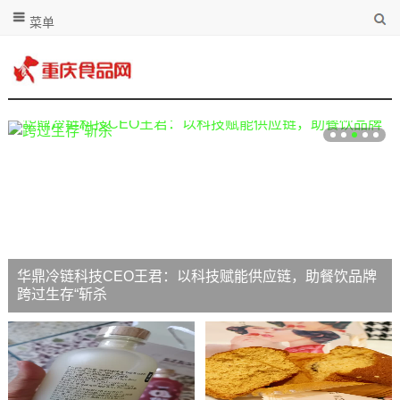
菜单
华鼎冷链科技CEO王君：以科技赋能供应链，助餐饮品牌
跨过生存“斩杀