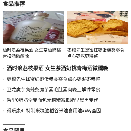
食品推荐
酒时浪荔枝果酒 女生茶酒奶桃
枣粮先生蜂蜜红枣蛋糕类零食
青梅酒微醺晚
点心枣泥枣糕整
酒时浪荔枝果酒 女生茶酒奶桃青梅酒微醺晚
枣粮先生蜂蜜红枣蛋糕类零食点心枣泥枣糕整
卫龙魔芋爽辣条魔芋素毛肚素肉晚上解馋零食
舌里0脂肪全麦面包无糖精减低脂早餐黑麦代
得乐康4L特制米糠油稻谷米油食用油非转基因