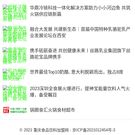
华鼎冷链科技一体化解决方案助力小小河边鱼 共筑
火锅供应链新篇
融合大发展 共建新生态｜首届中国特种乳骆驼乳产
业发展论坛在西安
携手砥砺奋进 共创健康未来丨丝路乳业集团旗下丝
路驼宝品牌携手
世界最佳Top10奶酪, 意大利脱颖而出，独占8席
2023深圳全食展火爆进行，提神宝能量饮料人气火
爆，备受瞩目
锅圈食汇火锅食材超市
© 2021
重庆食品饮料加盟网
-
京ICP备2021012454号-3