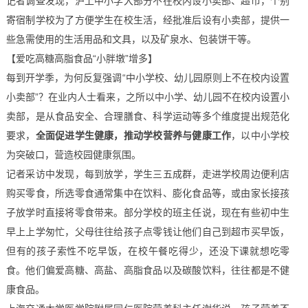
记者调查发现，沪上中小学大部分不在校内设小卖部、超市，个别
寄宿制学校为了方便学生在校生活，经批准后设有小卖部，提供一
些急需使用的生活用品和文具，以及矿泉水、包装饼干等。
【爱吃高糖高脂食品“小胖墩”增多】
每到开学季，为何反复强调“中小学校、幼儿园原则上不在校内设置
小卖部”？在业内人士看来，之所以中小学、幼儿园不在校内设置小
卖部，是从食品安全、合理膳食、科学运动等多个维度提出规范化
要求，
全面促进学生健康，推动学校营养与健康工作
，以中小学校
为突破口，营造校园健康氛围。
记者采访中发现，每到放学，学生三五成群，走进学校周边便利店
购买零食，所选零食通常集中在饮料、膨化食品等，或由家长接孩
子放学时直接将零食带来。部分学校的班主任说，现在有些初中生
早上上学匆忙，父母往往给孩子点零钱让他们自己到超市买早饭，
但有的孩子索性不吃早饭，在校午餐吃得少，还没下课就想吃零
食。他们偏爱高糖、高盐、高脂食品以及碳酸饮料，往往都是不健
康食品。