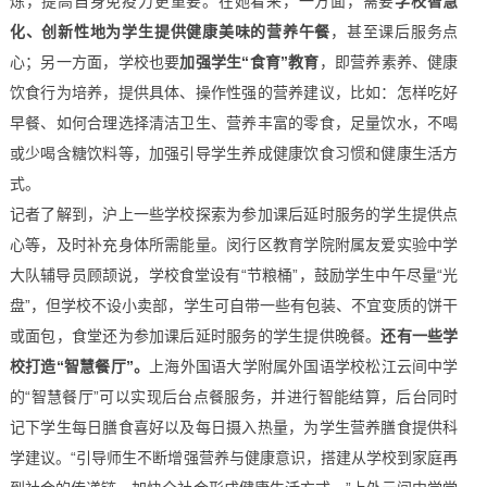
炼，提高自身免疫力更重要。在她看来，一方面，需要
学校智慧
化、创新性地为学生提供健康美味的营养午餐
，甚至课后服务点
心；另一方面，学校也要
加强学生“食育”教育
，即营养素养、健康
饮食行为培养，提供具体、操作性强的营养建议，比如：怎样吃好
早餐、如何合理选择清洁卫生、营养丰富的零食，足量饮水，不喝
或少喝含糖饮料等，加强引导学生养成健康饮食习惯和健康生活方
式。
记者了解到，沪上一些学校探索为参加课后延时服务的学生提供点
心等，及时补充身体所需能量。闵行区教育学院附属友爱实验中学
大队辅导员顾颉说，学校食堂设有“节粮桶”，鼓励学生中午尽量“光
盘”，但学校不设小卖部，学生可自带一些有包装、不宜变质的饼干
或面包，食堂还为参加课后延时服务的学生提供晚餐。
还有一些学
校打造“智慧餐厅”。
上海外国语大学附属外国语学校松江云间中学
的“智慧餐厅”可以实现后台点餐服务，并进行智能结算，后台同时
记下学生每日膳食喜好以及每日摄入热量，为学生营养膳食提供科
学建议。“引导师生不断增强营养与健康意识，搭建从学校到家庭再