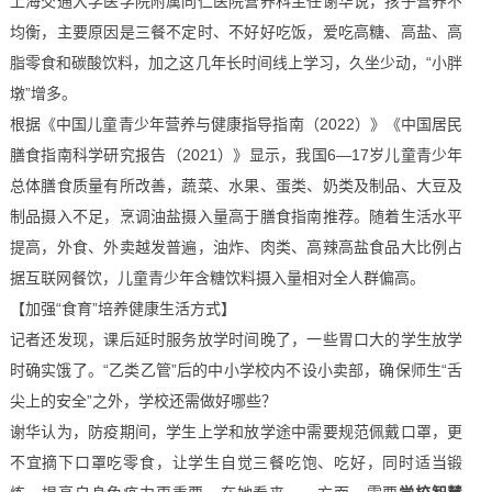
上海交通大学医学院附属同仁医院营养科主任谢华说，孩子营养不
均衡，主要原因是三餐不定时、不好好吃饭，爱吃高糖、高盐、高
脂零食和碳酸饮料，加之这几年长时间线上学习，久坐少动，“小胖
墩”增多。
根据《中国儿童青少年营养与健康指导指南（2022）》《中国居民
膳食指南科学研究报告（2021）》显示，我国6—17岁儿童青少年
总体膳食质量有所改善，蔬菜、水果、蛋类、奶类及制品、大豆及
制品摄入不足，烹调油盐摄入量高于膳食指南推荐。随着生活水平
提高，外食、外卖越发普遍，油炸、肉类、高辣高盐食品大比例占
据互联网餐饮，儿童青少年含糖饮料摄入量相对全人群偏高。
【加强“食育”培养健康生活方式】
记者还发现，课后延时服务放学时间晚了，一些胃口大的学生放学
时确实饿了。“乙类乙管”后的中小学校内不设小卖部，确保师生“舌
尖上的安全”之外，学校还需做好哪些？
谢华认为，防疫期间，学生上学和放学途中需要规范佩戴口罩，更
不宜摘下口罩吃零食，让学生自觉三餐吃饱、吃好，同时适当锻