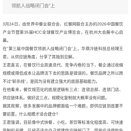
领航人战略闭门会”上
3月24日，由世界中餐业联合会、红餐网联合主办的2026中国餐饮
产业节暨第35届HCC全球餐饮产业博览会，在杭州大会展中心启
幕。
在“第三届中国餐饮领航人战略闭门会”上，华鼎冷链科技总经理王
君，从供应链角度，分享了其独到见解。
王君直言，在餐饮行业高速迭代、竞争内卷的当下，餐企通过收缩
规模或降低成本让品牌活下去的思路是错误的。餐饮品牌之所以跨
不过“斩杀线”，是因为没有建立强大的底层基础能力。
在他看来，餐饮规范化的底层逻辑有三点：连锁总部、连锁门店、
供应链体系。做好这三点，规模化复制就大概率没有问题。
据其观察，很多发展中的品牌都面临一个难题，即供应链到底要不
要前置，什么规模才适合建仓?
王君强调，目前像中式快餐、小吃，茶饮等标准化程度高、可快速
复制的品牌，已经不适合自己搭建供应链部门了，而是应该借助外