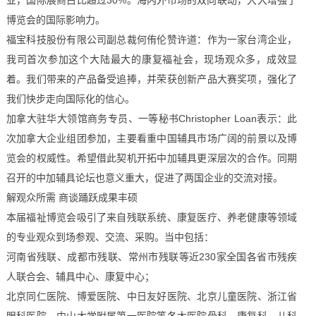
业，国际展商占比超过30%。海内外市场的双向联动，大大增强了
博览会的国际影响力。
福宝科技股份有限公司副总裁何侑伦赞许道：作为一家台湾企业，
我司首次参加这个大陆最大的康复福祉会，现场观众多，成效显
着。我们带来的产品备受追捧，并荣获创新产品大赛奖项，强化了
我们快步走向国际化的信心。
加拿大驻华大领馆商务专员、一等秘书Christopher Loan表示：此
次加拿大企业组团参加，主要看重中国辅具市场广阔的前景以及博
览会的权威性。希望借此契机开拓中加辅具更深层次的合作。同期
召开的中加辅具论坛也意义重大，促进了两国企业的交流对接。
解观众所需 商谈踊跃成果丰硕
本届福祉博览会吸引了来自残联系统、康复医疗、养老健康等领域
的专业观众到场参观、交流、采购。当中包括：
河南省残联、成都市残联、常州市残联等近230家全国各省市残疾
人联合会、辅具中心、康复中心；
北京同仁医院、博爱医院、中日友好医院、北京儿童医院、浙江省