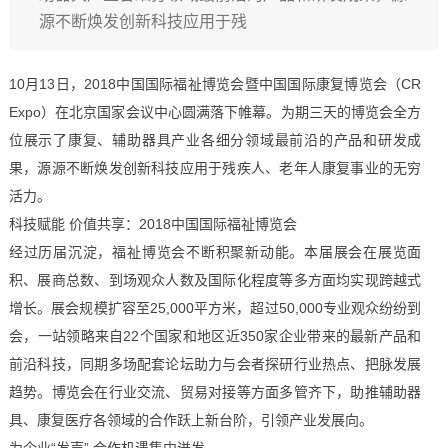
源不断焕发创新科技应用于残
10月13日，2018中国国际福祉博览会暨中国国际康复博览会（CR
Expo）在北京国家会议中心圆满落下帷幕。为期三天的博览会全方
位展示了康复、辅助器具产业各细分领域最前沿的产品和研发成
果，源源不断焕发创新科技应用于残疾人、老年人康复事业的无穷
活力。
科技赋能 价值共享：2018中国国际福祉博览会
经过历届沉淀，福祉博览会不断积聚新动能。本届展会在展览面
积、展商总数、到场观众人数及国际化程度等多方面均实现跨越式
增长。展会规模扩容至25,000平方米，超过50,000专业观众纷纷到
会，一站领略来自22个国家和地区近350家企业带来的最新产品和
前沿科技，同期多场配套论坛助力与会者探研行业热点、把脉发展
趋势。博览会在行业交流、贸易对接等方面多管齐下，助推辅助器
具、康复医疗各领域的合作跃上新台阶，引领产业发展向。