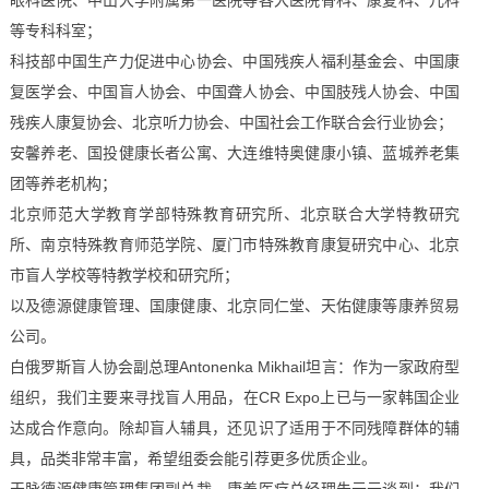
眼科医院、中山大学附属第一医院等各大医院骨科、康复科、儿科
等专科科室；
科技部中国生产力促进中心协会、中国残疾人福利基金会、中国康
复医学会、中国盲人协会、中国聋人协会、中国肢残人协会、中国
残疾人康复协会、北京听力协会、中国社会工作联合会行业协会；
安馨养老、国投健康长者公寓、大连维特奥健康小镇、蓝城养老集
团等养老机构；
北京师范大学教育学部特殊教育研究所、北京联合大学特教研究
所、南京特殊教育师范学院、厦门市特殊教育康复研究中心、北京
市盲人学校等特教学校和研究所；
以及德源健康管理、国康健康、北京同仁堂、天佑健康等康养贸易
公司。
白俄罗斯盲人协会副总理Anto
nenka Mikhail坦言：作为一家政府型
组织，我们主要来寻找盲人用品，在CR Expo上已与一家韩国企业
达成合作意向。除却盲人辅具，还见识了适用于不同残障群体的辅
具，品类非常丰富，希望组委会能引荐更多优质企业。