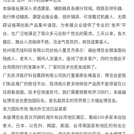
为企业“发声” 合作机遇集中迸发
本届福祉展深入渗透康复、辅助器具各细分领域。假肢及矫形器、
助行移动辅具、康复设施设备、视听辅具、可穿戴式机器人、无障
碍设施等创新产品集中涌现，为参展企业提供了专业的“发声”平
台，也广泛地满足了观众多元化和个性化的需求。三天以来，各大
展区、展台人流络绎不绝，洽谈气氛热烈，商贸成果喜人。
杭州瑞杰珑科技有限公司创始人董灵杰表示：福祉博览会精准面向
残疾人、老年人，期间人流量大，接待了很多客户；同时也借此平
台洞悉同行的发展水平，厂家的技术也愈发成熟了。
广东凯洋医疗科技集团有限公司执行董事廖友峰直言：博览会是我
们新品推广的绝佳平台，现场观众更多地体验产品而不是停留在以
往观看层面。技术在快速迭代，我们需要观察和学习同行，本届福
祉博览会也更加国际化，是名副其实的世界第三大福祉博览会。
发力国际市场 海内外交流日益紧密
本届博览会首次开辟的海外和台湾地区展区，集结100多家来自加
拿大、日本、以色列、韩国、美国、台湾等国家和地区的知名企