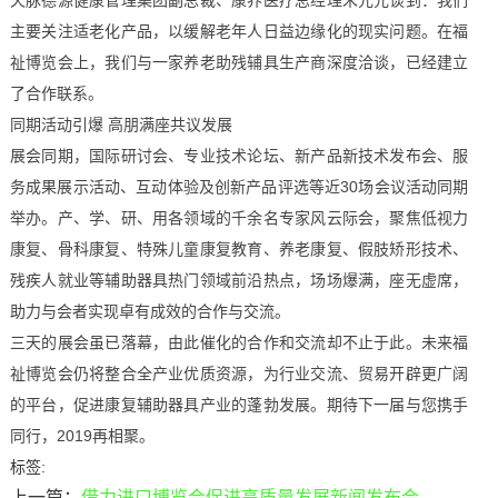
天脉德源健康管理集团副总裁、康养医疗总经理朱元元谈到：我们
主要关注适老化产品，以缓解老年人日益边缘化的现实问题。在福
祉博览会上，我们与一家养老助残辅具生产商深度洽谈，已经建立
了合作联系。
同期活动引爆 高朋满座共议发展
展会同期，国际研讨会、专业技术论坛、新产品新技术发布会、服
务成果展示活动、互动体验及创新产品评选等近30场会议活动同期
举办。产、学、研、用各领域的千余名专家风云际会，聚焦低视力
康复、骨科康复、特殊儿童康复教育、养老康复、假肢矫形技术、
残疾人就业等辅助器具热门领域前沿热点，场场爆满，座无虚席，
助力与会者实现卓有成效的合作与交流。
三天的展会虽已落幕，由此催化的合作和交流却不止于此。未来福
祉博览会仍将整合全产业优质资源，为行业交流、贸易开辟更广阔
的平台，促进康复辅助器具产业的蓬勃发展。期待下一届与您携手
同行，2019再相聚。
标签:
上一篇：
借力进口博览会促进高质量发展新闻发布会